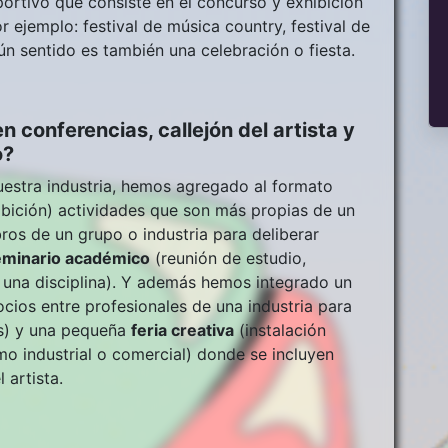
portivo que consiste en el concurso y exhibición
r ejemplo: festival de música country, festival de
lgún sentido es también una celebración o fiesta.
 conferencias, callejón del artista y
o?
uestra industria, hemos agregado al formato
bición) actividades que son más propias de un
os de un grupo o industria para deliberar
eminario académico
(reunión de estudio,
a una disciplina). Y además hemos integrado un
cios entre profesionales de una industria para
os) y una pequeña
feria creativa
(instalación
 industrial o comercial) donde se incluyen
 artista.