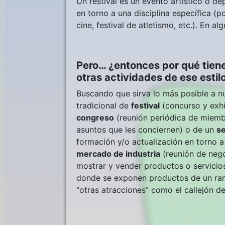
Un festival es un evento artístico o de
en torno a una disciplina específica (po
cine, festival de atletismo, etc.). En a
Pero… ¿entonces por qué tienen
otras actividades de ese estil
Buscando que sirva lo más posible a n
tradicional de
festival
(concurso y exhi
congreso
(reunión periódica de miembr
asuntos que les conciernen) o de un
s
formación y/o actualización en torno 
mercado de industria
(reunión de nego
mostrar y vender productos o servici
donde se exponen productos de un ramo
“otras atracciones” como el callejón del