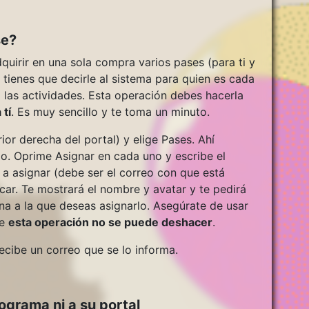
se?
uirir en una sola compra varios pases (para ti y
 tienes que decirle al sistema para quien es cada
a las actividades. Esta operación debes hacerla
 tí
. Es muy sencillo y te toma un minuto.
or derecha del portal) y elige Pases. Ahí
o. Oprime Asignar en cada uno y escribe el
 a asignar (debe ser el correo con que está
scar. Te mostrará el nombre y avatar y te pedirá
na a la que deseas asignarlo. Asegúrate de usar
ue
esta operación no se puede deshacer
.
recibe un correo que se lo informa.
ograma ni a su portal