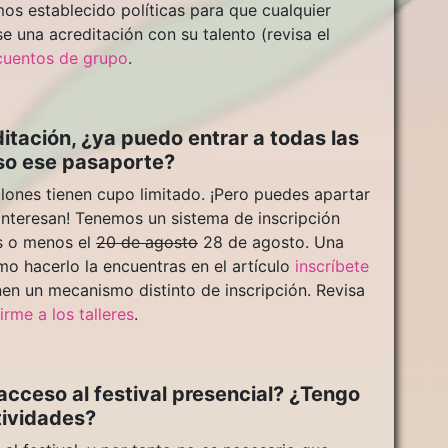
mos establecido políticas para que cualquier
e una acreditación con su talento (revisa el
cuentos de grupo
.
itación, ¿ya puedo entrar a todas las
eso ese pasaporte?
lones tienen cupo limitado. ¡Pero puedes apartar
 interesan! Tenemos un sistema de inscripción
ás o menos el
20 de agosto
28 de agosto. Una
mo hacerlo la encuentras en el artículo
inscríbete
enen un mecanismo distinto de inscripción. Revisa
rme a los talleres
.
acceso al festival presencial? ¿Tengo
tividades?