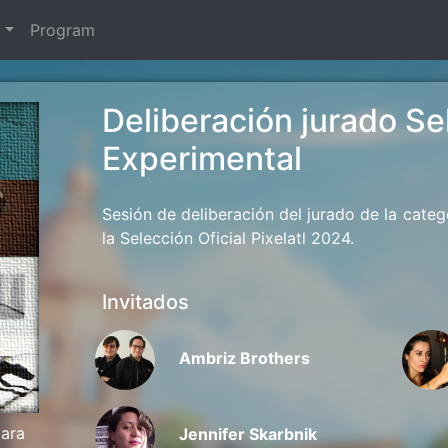
t
Program
Deliberación jurado Sel
Experimental
Sesión de deliberación del jurado de la cate
la Selección Oficial Pixelatl 2024.
Invitados
Ambriz Brothers
jara
Jennifer Skarbnik