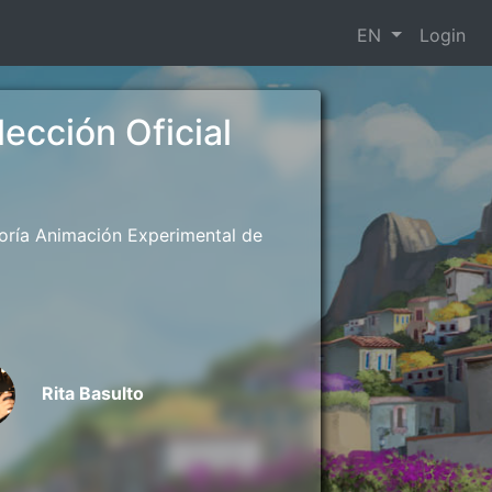
EN
Login
ección Oficial
goría Animación Experimental de
Rita Basulto