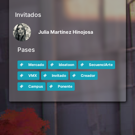
Invitados
Julia Martínez Hinojosa
Pases
Mercado
Ideatoon
SecuenciArte
VMX
Invitado
Creador
Campus
Ponente