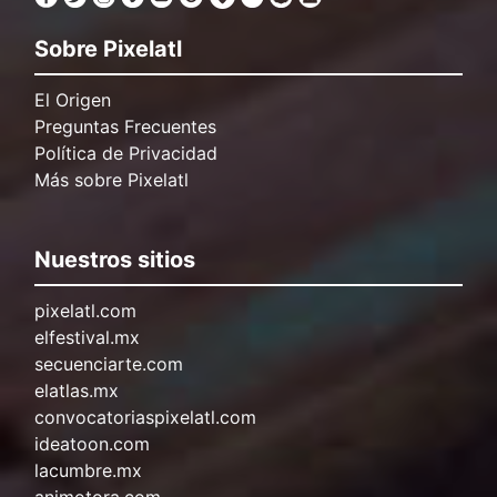
Sobre Pixelatl
El Origen
Preguntas Frecuentes
Política de Privacidad
Más sobre Pixelatl
Nuestros sitios
pixelatl.com
elfestival.mx
secuenciarte.com
elatlas.mx
convocatoriaspixelatl.com
ideatoon.com
lacumbre.mx
animotora.com