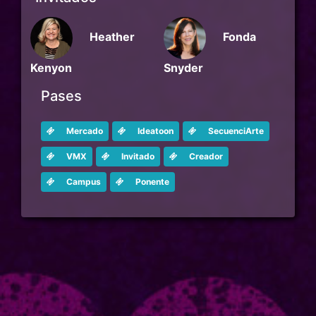
Fonda
Heather
Snyder
Kenyon
Pases
Mercado
Ideatoon
SecuenciArte
VMX
Invitado
Creador
Campus
Ponente