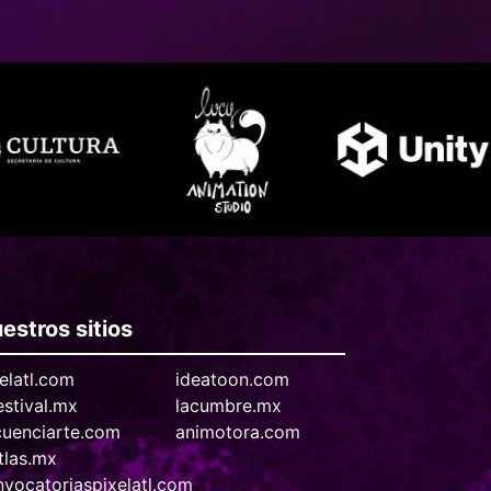
estros sitios
elatl.com
ideatoon.com
estival.mx
lacumbre.mx
cuenciarte.com
animotora.com
tlas.mx
vocatoriaspixelatl.com