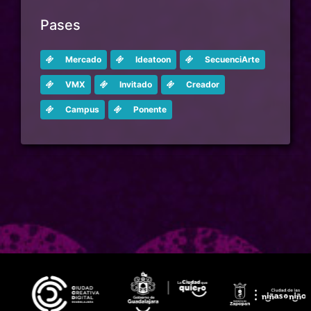
Pases
Mercado
Ideatoon
SecuenciArte
VMX
Invitado
Creador
Campus
Ponente