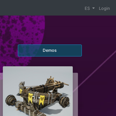
ES
Login
Demos