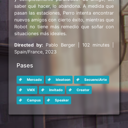
saber qué hacer, lo abandona. A medida que
pasan las estaciones, Perro intenta encontrar
nuevos amigos con cierto éxito, mientras que
Robot no tiene más remedio que soñar con
situaciones más ideales.
Directed by:
Pablo Berger | 102 minutes |
Spain/France, 2023
Pases
Mercado
Ideatoon
SecuenciArte
VMX
Invitado
Creator
Campus
Speaker