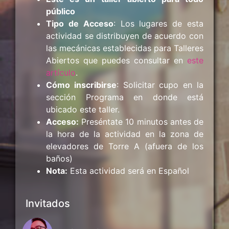
público
Tipo de Acceso
: Los lugares de esta
actividad se distribuyen de acuerdo con
las mecánicas establecidas para Talleres
Abiertos que puedes consultar en
este
artículo
.
Cómo inscribirse
: Solicitar cupo en la
sección Programa en donde está
ubicado este taller.
Acceso:
Preséntate 10 minutos antes de
la hora de la actividad en la zona de
elevadores de Torre A (afuera de los
baños)
Nota:
Esta actividad será en Español
Invitados