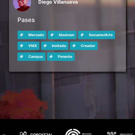
Diego Villanueva
Pases
Mercado
Ideatoon
SecuenciArte
VMX
Invitado
Creador
Campus
Ponente