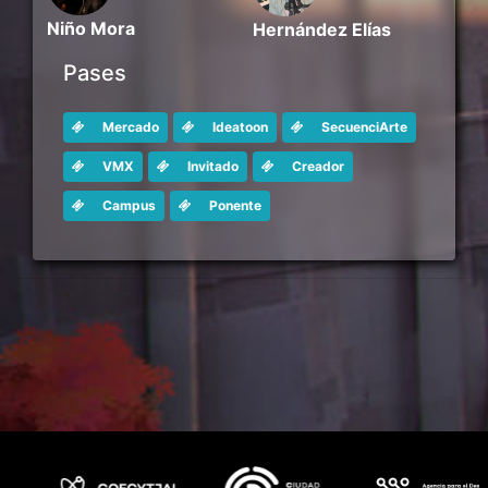
Niño Mora
Hernández Elías
Pases
Mercado
Ideatoon
SecuenciArte
VMX
Invitado
Creador
Campus
Ponente