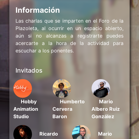
Información
Las charlas que se imparten en el Foro de la
Plazoleta, al ocurrir en un espacio abierto,
aún si no alcanzas a registrarte puedes
acercarte a la hora de la actividad para
escuchar a los ponentes.
Invitados
Mario
Hobby
Humberto
Albero Ruiz
Animation
Cervera
González
Studio
Baron
Ricardo
Mario