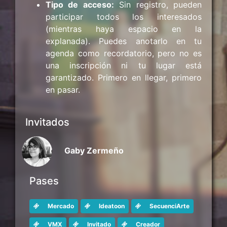
Tipo de acceso:
Sin registro, pueden
participar todos los interesados
(mientras haya espacio en la
explanada). Puedes anotarlo en tu
agenda como recordatorio, pero no es
una inscripción ni tu lugar está
garantizado. Primero en llegar, primero
en pasar.
Invitados
Gaby Zermeño
Pases
Mercado
Ideatoon
SecuenciArte
VMX
Invitado
Creador