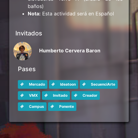
baños)
Nota:
Esta actividad será en Español
Invitados
Humberto Cervera Baron
Pases
Mercado
Ideatoon
SecuenciArte
VMX
Invitado
Creador
Campus
Ponente