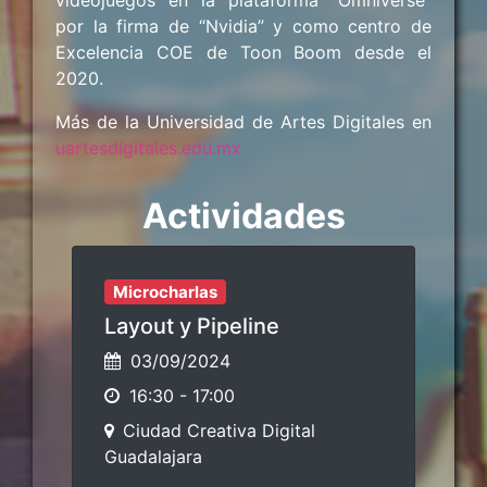
videojuegos en la plataforma “Omniverse”
por la firma de “Nvidia” y como centro de
Excelencia COE de Toon Boom desde el
2020.
Más de la Universidad de Artes Digitales en
uartesdigitales.edu.mx
Actividades
Microcharlas
Layout y Pipeline
03/09/2024
16:30
-
17:00
Ciudad Creativa Digital
Guadalajara