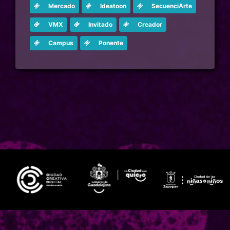
Mercado
Ideatoon
SecuenciArte
VMX
Invitado
Creador
Campus
Ponente