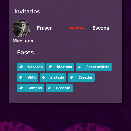
Invitados
Fraser
Escena
MacLean
Pases
Mercado
Ideatoon
SecuenciArte
VMX
Invitado
Creador
Campus
Ponente