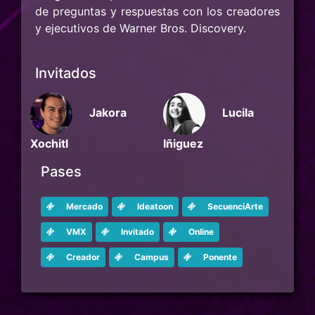
de preguntas y respuestas con los creadores
y ejecutivos de Warner Bros. Discovery.
Invitados
Jakora
Lucila
Xochitl
Iñiguez
Pases
Mercado
Ideatoon
SecuenciArte
VMX
Invitado
Online
Creador
Campus
Ponente