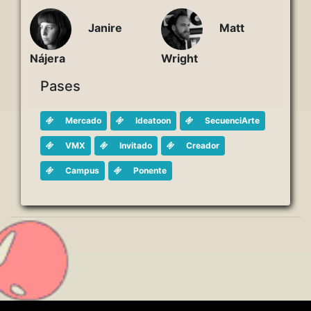
Janire
Matt
Nájera
Wright
Pases
Mercado
Ideatoon
SecuenciArte
VMX
Invitado
Creador
Campus
Ponente