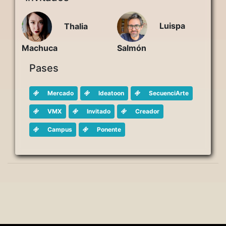
Luispa
Thalia
Salmón
Machuca
Pases
Mercado
Ideatoon
SecuenciArte
VMX
Invitado
Creador
Campus
Ponente