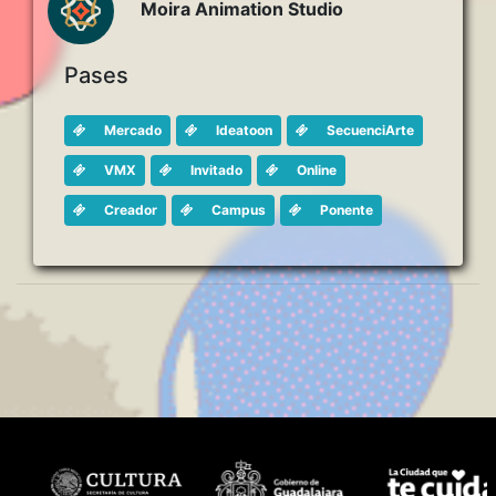
Moira Animation Studio
Pases
Mercado
Ideatoon
SecuenciArte
VMX
Invitado
Online
Creador
Campus
Ponente