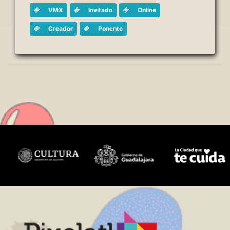
VMX
Invitado
Online
Creador
Ponente