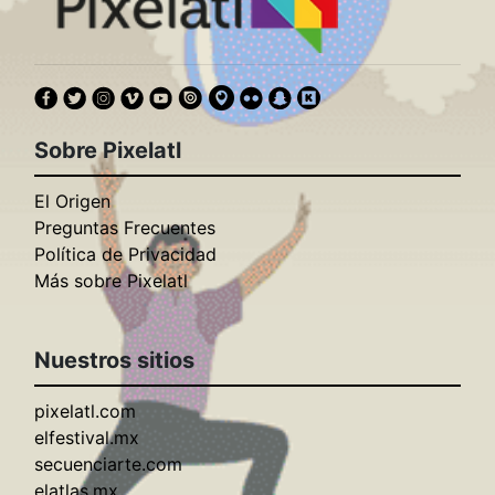
Sobre Pixelatl
El Origen
Preguntas Frecuentes
Política de Privacidad
Más sobre Pixelatl
Nuestros sitios
pixelatl.com
elfestival.mx
secuenciarte.com
elatlas.mx