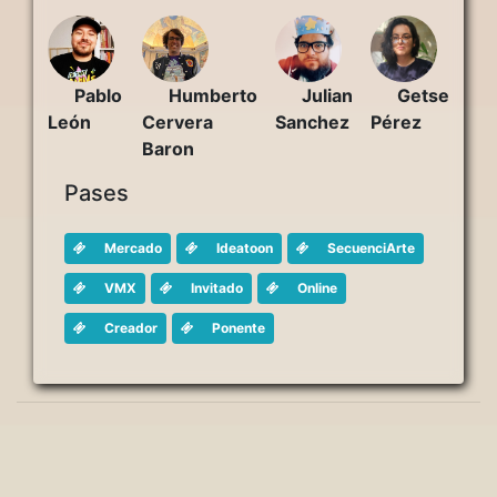
Pablo
Julian
Getse
Humberto
León
Sanchez
Pérez
Cervera
Baron
Pases
Mercado
Ideatoon
SecuenciArte
VMX
Invitado
Online
Creador
Ponente