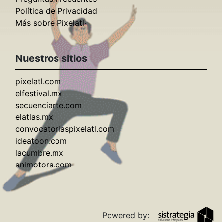
Política de Privacidad
Más sobre Pixelatl
Nuestros sitios
pixelatl.com
elfestival.mx
secuenciarte.com
elatlas.mx
convocatoriaspixelatl.com
ideatoon.com
lacumbre.mx
animotora.com
Powered by: