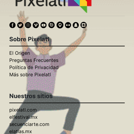
Sobre Pixelatl
El Origen
Preguntas Frecuentes
Política de Privacidad
Más sobre Pixelatl
Nuestros sitios
pixelatl.com
elfestival.mx
secuenciarte.com
elatlas.mx