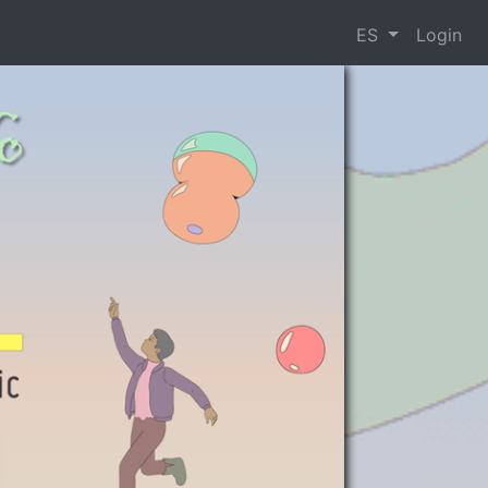
ES
Login