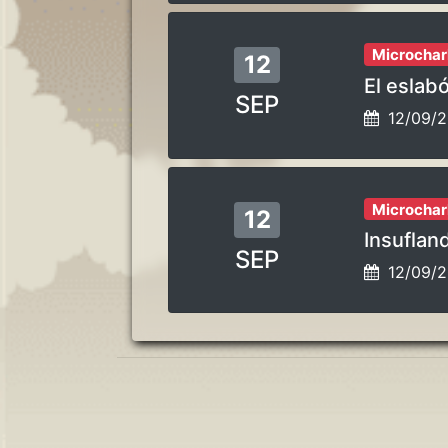
Microchar
12
El eslab
SEP
12/09/
Microchar
12
Insuflan
SEP
12/09/