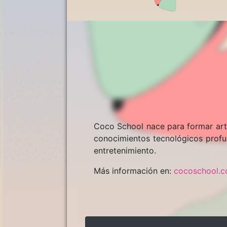
Coco School nace para formar arti
conocimientos tecnológicos profun
entretenimiento.
Más información en:
cocoschool.