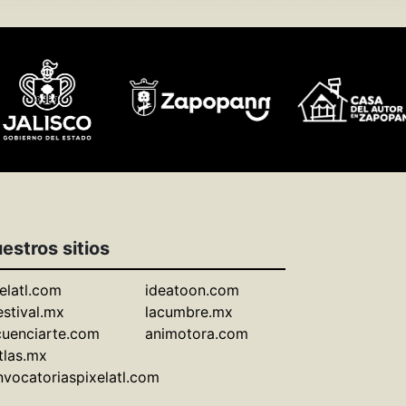
estros sitios
elatl.com
ideatoon.com
estival.mx
lacumbre.mx
cuenciarte.com
animotora.com
tlas.mx
vocatoriaspixelatl.com