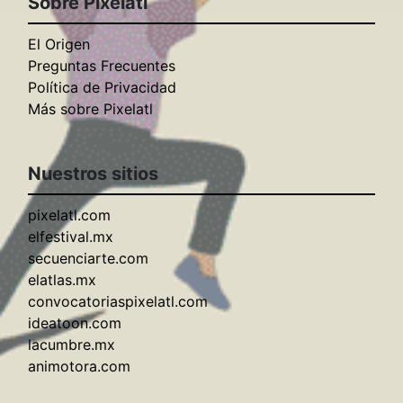
Sobre Pixelatl
El Origen
Preguntas Frecuentes
Política de Privacidad
Más sobre Pixelatl
Nuestros sitios
pixelatl.com
elfestival.mx
secuenciarte.com
elatlas.mx
convocatoriaspixelatl.com
ideatoon.com
lacumbre.mx
animotora.com